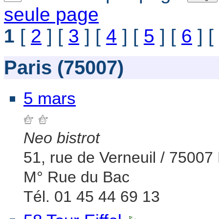
seule page
1
[
2
] [
3
] [
4
] [
5
] [
6
] [
Paris (75007)
5 mars
Neo bistrot
51, rue de Verneuil / 75007 
M° Rue du Bac
Tél. 01 45 44 69 13