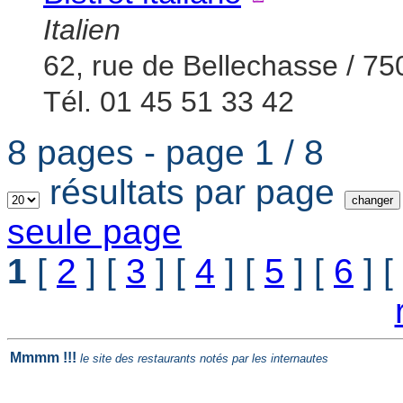
Italien
62, rue de Bellechasse / 75
Tél. 01 45 51 33 42
8 pages - page 1 / 8
résultats par page
seule page
1
[
2
] [
3
] [
4
] [
5
] [
6
] [
Mmmm !!!
le site des restaurants notés par les internautes